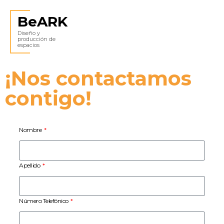
BeARK
Diseño y
producción de
espacios
¡Nos contactamos
contigo!
Nombre
Apellido
Número Telefónico